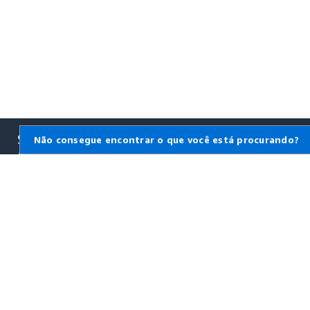
Saiba mais sobre a
Não consegue encontrar o que você está procurando?
AWS
O que é a AWS?
O que é computação em
nuvem?
O que é DevOps?
O que é um contêiner?
O que é um data lake?
Segurança na nuvem AWS
Novidades