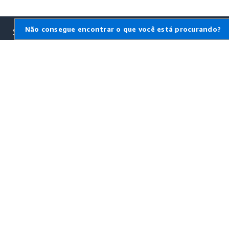
Não consegue encontrar o que você está procurando?
Saiba mais sobre a
AWS
O que é a AWS?
O que é computação em
nuvem?
O que é DevOps?
O que é um contêiner?
O que é um data lake?
Segurança na nuvem AWS
Novidades
Blogs
Comunicados à imprensa
Recursos para a AWS
Conceitos básicos