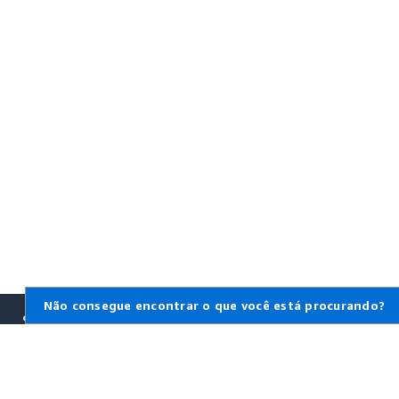
Não consegue encontrar o que você está procurando?
Saiba mais sobre a
AWS
O que é a AWS?
O que é computação em