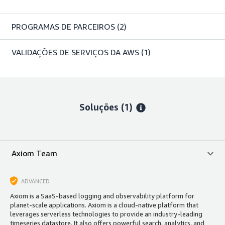
PROGRAMAS DE PARCEIROS
(2)
VALIDAÇÕES DE SERVIÇOS DA AWS
(1)
Soluções (1)
Axiom Team
ADVANCED
Axiom is a SaaS-based logging and observability platform for
planet-scale applications. Axiom is a cloud-native platform that
leverages serverless technologies to provide an industry-leading
timeseries datastore. It also offers powerful search, analytics, and