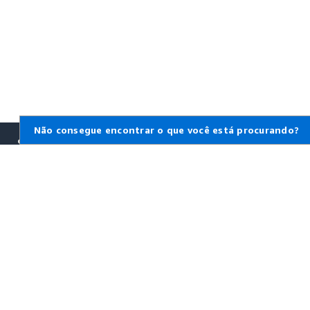
Não consegue encontrar o que você está procurando?
Saiba mais sobre a
AWS
O que é a AWS?
O que é computação em
nuvem?
O que é DevOps?
O que é um contêiner?
O que é um data lake?
Segurança na nuvem AWS
Novidades