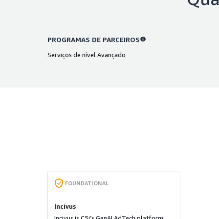
PROGRAMAS DE PARCEIROS
Serviços de nível Avançado
FOUNDATIONAL
Incivus
Incivus is C5i’s GenAI AdTech platform