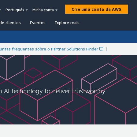
Crie uma conta da AWS
Português
Minha conta
de clientes
Eventos
Explore mais
.
untas frequentes sobre o Partner Solutions Finder
|
 AI technology to deliver trustworthy