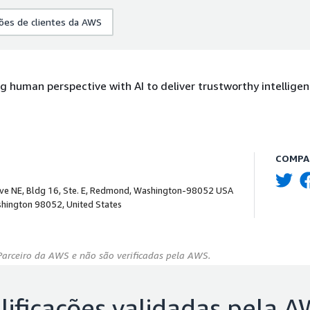
ões de clientes da AWS
g human perspective with AI to deliver trustworthy intelligen
COMPAR
e NE, Bldg 16, Ste. E, Redmond, Washington-98052 USA
ington 98052, United States
Parceiro da AWS e não são verificadas pela AWS.
lificações validadas pela 