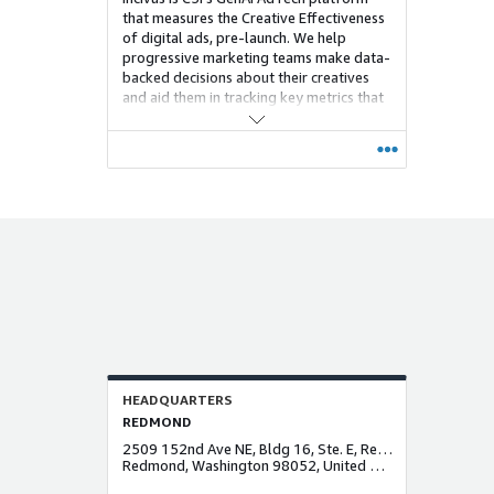
that measures the Creative Effectiveness
of digital ads, pre-launch. We help
progressive marketing teams make data-
backed decisions about their creatives
and aid them in tracking key metrics that
can improve ad performance.
HEADQUARTERS
REDMOND
2509 152nd Ave NE, Bldg 16, Ste. E, Redmond, Washington-98052 USA
Redmond, Washington 98052, United States