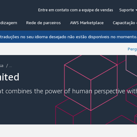
Entre em contato com a equipe de vendas
Suporte
ndizagem
Rede de parceiros
AWS Marketplace
Capacitação 
s traduções no seu idioma desejado não estão disponíveis no momento
Perg
sa
/ ...
mited
hat combines the power of human perspective with