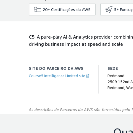
20+
Certificações da AWS
5+
Execuç
C5i A pure-play AI & Analytics provider combinin
driving business impact at speed and scale
SITE DO PARCEIRO DA AWS
SEDE
Course5 Intelligence Limited site
Redmond
2509 152nd Av
Redmond, Wash
As descrições de Parceiros da AWS são fornecidas pelo 
Qua