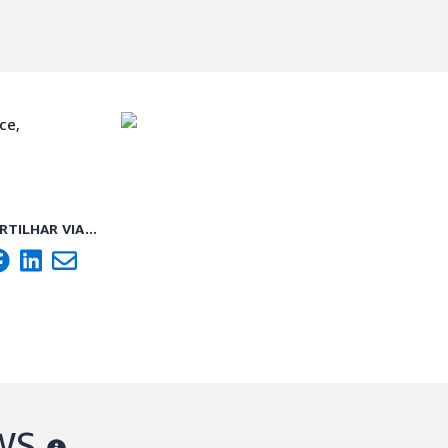
ce,
TILHAR VIA...
AWS