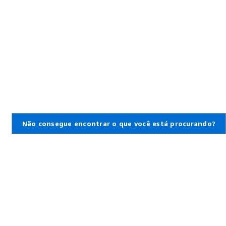
Não consegue encontrar o que você está procurando?
,
a
 em contato conosco
iras na AWS
tíquete de suporte
al de conhecimento
 geral do AWS Support