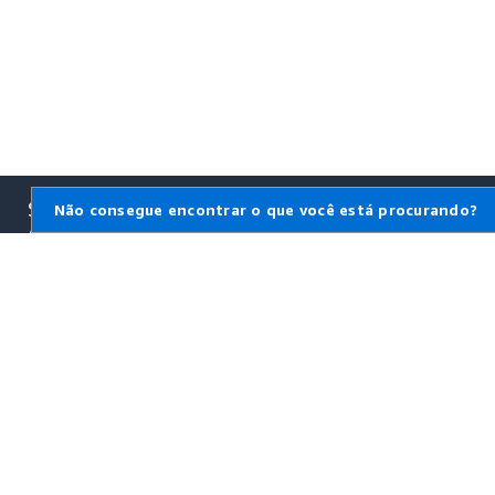
Saiba mais sobre a
Não consegue encontrar o que você está procurando?
AWS
O que é a AWS?
O que é computação em
nuvem?
O que é DevOps?
O que é um contêiner?
O que é um data lake?
Segurança na nuvem AWS
Novidades