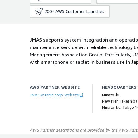
200+
AWS Customer Launches
JMAS supports system integration and operatio
maintenance service with reliable technology 
Management Association Group. Particularly, JM
with smartphone or tablet in business use in Jap
AWS PARTNER WEBSITE
HEADQUARTERS
JMA Systems corp. website
Minato-ku
New Pier Takeshiba
Minato-ku, Tokyo 
AWS Partner descriptions are provided by the AWS Partn