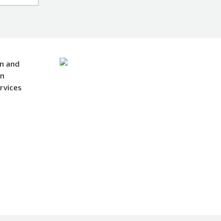
on and
an
rvices