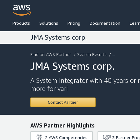
Products
Solutions
Pricing
Documentation
Lear
JMA Systems corp.
Find an AWS Partner
/
Search Results
/ ...
JMA Systems corp.
A System Integrator with 40 years or m
more for vari
Contact Partner
AWS Partner Highlights
2
AWS Competencies
3
Partner Pro