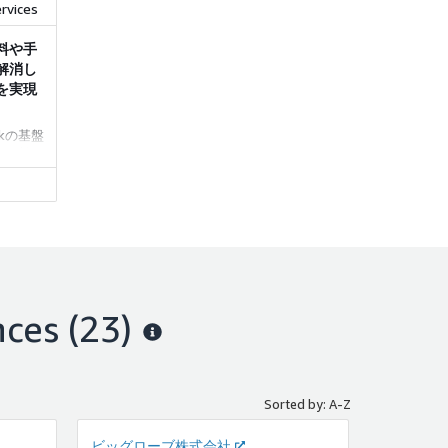
rvices
料や手
解消し
を実現
ockの基盤
ッジ検
言語で問
業務フ
業・エ
業など
ている
nces
(23)
Sorted by: A-Z
ビッグローブ株式会社