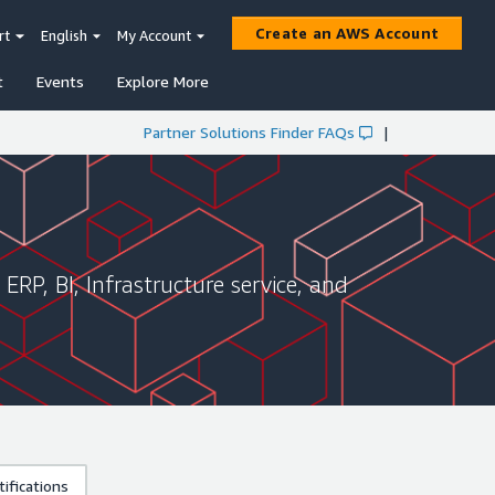
Create an AWS Account
rt
English
My Account
t
Events
Explore More
Partner Solutions Finder FAQs
|
RP, BI, Infrastructure service, and
ifications