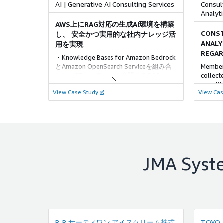
AI | Generative AI Consulting Services
Consult
Analyti
AWS上にRAG対応の生成AI環境を構築
CONST
し、 安全かつ実用的な社内ナレッジ活
ANALY
用を実現
REGAR
・Knowledge Bases for Amazon Bedrock
とAmazon OpenSearch Serviceを組み合
Members
わせ、S3上のデータを参照するRAGシス
collect
テムを構築した ・RAGベースの生成AI環
quantit
View Case Study
View Cas
境は、主に文章の要約や翻訳、定型文書
and mak
の作成補助といった用途で使われてお
conveni
り、検索精度と回答品質の継続的な改善
が図られている
JMA Syst
B-R サーティワン アイスクリーム株式
TOYO