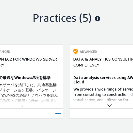
Practices (5)
ANCED
ADVANCED
N EC2 FOR WINDOWS SERVER
DATA & ANALYTICS CONSULTI
RY
COMPETENCY
で最適なWindows環境を構築
Data analysis services using A
Cloud
owsサーバを活用した、共通基盤構
We provide a wide range of servic
プリケーション基盤、パッケージ
from consulting to construction, d
どのJMASの経験とノウハウを組み
visualization, and utilization for
AWS上で最適なWindows環境を
customers who are not making g
のビジネススピードに合わせてス
progress in data utilization. Using
ィに構築いたします。
knowledge accumulated from our 
experience, we build a highly scal
cost-effective data analysis
infrastructure based on AWS man