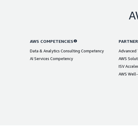
A
AWS COMPETENCIES
PARTNER
Data & Analytics Consulting Competency
Advanced T
AI Services Competency
AWS Solut
ISV Accele
AWS Well-