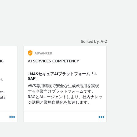
Sorted by: A-Z
ADVANCED
NG
AI SERVICES COMPETENCY
JMASセキュアAIプラットフォーム「J-
SAP」
WS
AWS専用環境で安全な生成AI活用を実現
する企業向けプラットフォームです。
es
RAGとAIエージェントにより、社内ナレッ
ata
ジ活用と業務自動化を加速します。
ood
project
able and
aged