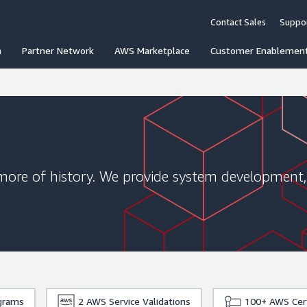
Contact Sales
Suppo
n
Partner Network
AWS Marketplace
Customer Enablemen
ore of history. We provide system development, E
grams
2
AWS Service Validations
100+
AWS Cert