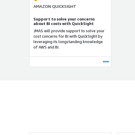
AMAZON QUICKSIGHT
Support to solve your concerns
about BI costs with QuickSight
JMAS will provide support to solve your
cost concerns for BI with QuickSight by
leveraging its longstanding knowledge
of AWS and BI.