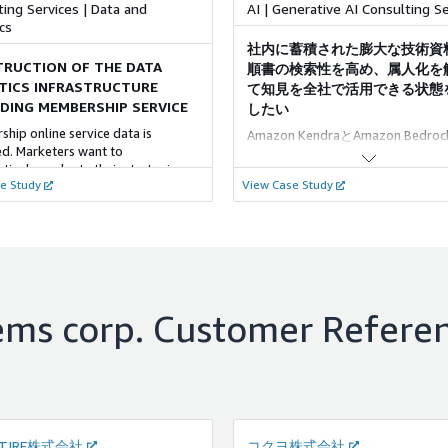
ing Services | Data and
AI | Generative AI Consulting Se
cs
社内に蓄積された膨大な技術資
RUCTION OF THE DATA
順書の検索性を高め、属人化を
TICS INFRASTRUCTURE
て知見を全社で活用できる状態
DING MEMBERSHIP SERVICE
したい
hip online service data is
Amazon KendraとAmazon Bedr
ed. Marketers want to
モデルを組み合わせたRAG型ナレ
atively evaluate their strategies
索システムを約3週間で構築 自然
e Study
View Case Study
e next plan, to enhance
い合わせできる仕組みを、既存の
ence for customers.
ローを変えることなくエンジン事
ネルギーシステム・トラクター事
複数部門へ展開し、活用が広がっ
ems corp.
Customer Refere
 TIRE株式会社
コクヨ株式会社