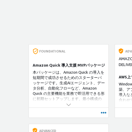
FOUNDATIONAL
ADV
AMAZO
DELIVE
Amazon Quick 導入支援 MVPパッケージ
本パッケージは、Amazon Quick の導入を
AWS上
短期間で成功させるためのスターターパ
ッケージです。生成AIエージェント、デー
Wind
タ分析、自動化フローなど、Amazon
築、ア
Quick の主要機能を業務で即活用できる形
導入な
に初期セットアップします。最小構成の
合わせて
MVPで導入効果を早期に実感でき、その
お客様
後の全社展開にもスムーズに移行可能で
ピーデ
す。
ADVANCED