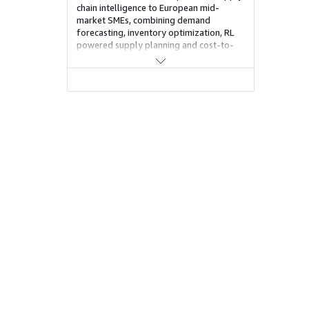
chain intelligence to European mid-
market SMEs, combining demand
forecasting, inventory optimization, RL
powered supply planning and cost-to-
serve analytics in a single cloud-native
platform built on AWS. Deploying in 30–
60 days with API or file-based ERP
integration. The platform removes the
cost and complexity barriers that have
kept enterprise-grade planning tools out
of reach for growing businesses,
delivering measurable reductions in
inventory carrying costs and improved
forecast accuracy.