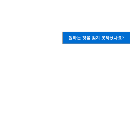
원하는 것을 찾지 못하셨나요?
,
AWS 계정 생성
의하기
,
정보
제출
Amazon은 소수자/여성/장애인/
재향 군인/성 정체성/성적 지향/연
령 등에 관계없이 직원에게 동등한
ort 개요
기회를 제공하는 기업입니다.