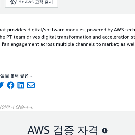
5+
AWS 고객 출시
 that provides digital/software modules, powered by AWS tech
he PT team drives digital transformation and acceleration st
 fan engagement across multiple channels to market; as well
음을 통해 공유...
 확인하지 않습니다.
AWS 검증 자격