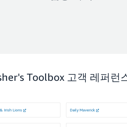
sher's Toolbox
고객 레퍼런
 & Irish Lions
Daily Maverick