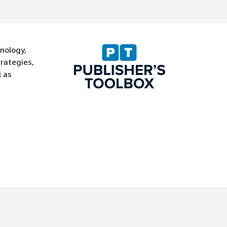
nology,
rategies,
 as