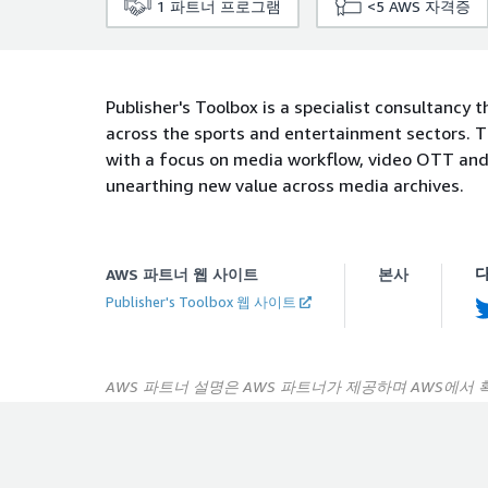
1
파트너 프로그램
<5
AWS 자격증
Publisher's Toolbox is a specialist consultancy
across the sports and entertainment sectors. T
with a focus on media workflow, video OTT and
unearthing new value across media archives.
다
AWS 파트너 웹 사이트
본사
Publisher's Toolbox 웹 사이트
AWS 파트너 설명은 AWS 파트너가 제공하며 AWS에서