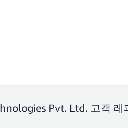
hnologies Pvt. Ltd.
고객 레