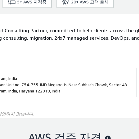
5+
AWS 자격증
20+
AWS 고객 출시
 Consulting Partner, committed to help clients across the gl
ing consulting, migration, 24x7 managed services, DevOps, an
am, India
oor, Unit no. 754-755 JMD Megapolis, Near Subhash Chowk, Sector 48
am, India, Haryana 122018, India
 확인하지 않습니다.
AWS 검증 자격