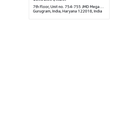
7th Floor, Unit no. 754-755 JMD Megapolis, Near Subhash Chowk, Sector 48
Gurugram, India, Haryana 122018, India