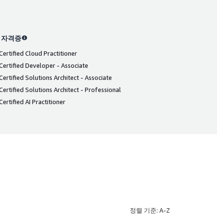
S 자격증
ertified Cloud Practitioner
ertified Developer - Associate
ertified Solutions Architect - Associate
ertified Solutions Architect - Professional
ertified AI Practitioner
정렬 기준: A-Z