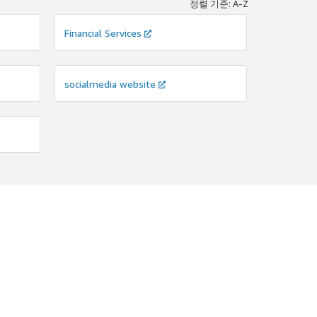
정렬 기준: A-Z
Financial Services
socialmedia website