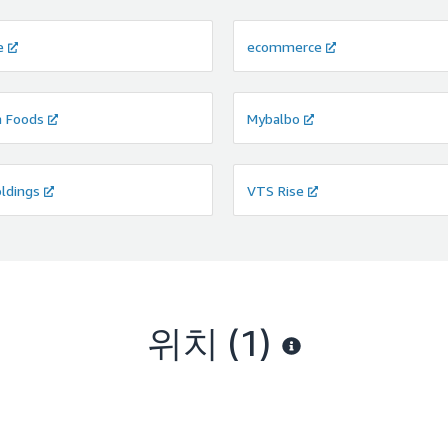
e
ecommerce
a Foods
Mybalbo
ldings
VTS Rise
위치
(1)