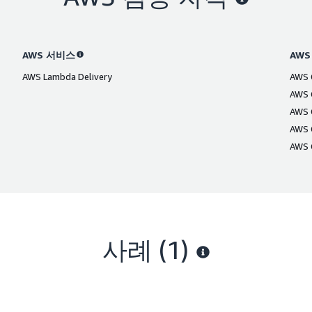
AWS 서비스
AW
AWS Lambda Delivery
AWS C
AWS C
AWS C
AWS C
AWS C
사례 (1)