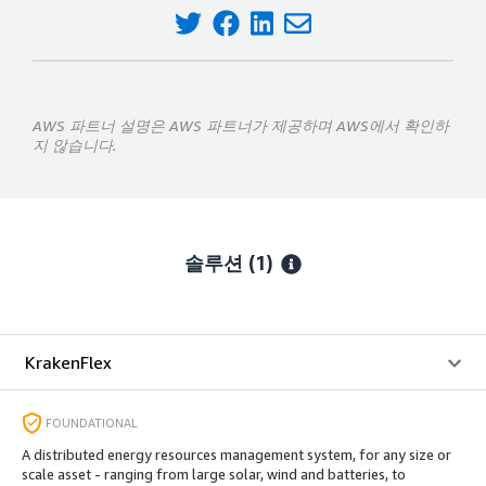
AWS 파트너 설명은 AWS 파트너가 제공하며 AWS에서 확인하
지 않습니다.
솔루션 (1)
KrakenFlex
FOUNDATIONAL
A distributed energy resources management system, for any size or
scale asset - ranging from large solar, wind and batteries, to