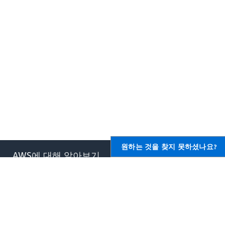
원하는 것을 찾지 못하셨나요?
AWS에 대해 알아보기
AWS용 리소스
AWS란 무엇입니까?
시작하기
클라우드 컴퓨팅이란 무엇입니
교육 및 자격증
까?
AWS 솔루션 포트폴리오
DevOps란 무엇입니까?
아키텍처 센터
컨테이너란 무엇입니까?