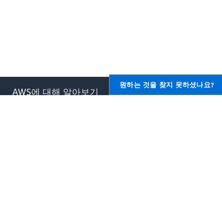
원하는 것을 찾지 못하셨나요?
AWS에 대해 알아보기
AWS용 리소스
AWS란 무엇입니까?
시작하기
클라우드 컴퓨팅이란 무엇입니
교육 및 자격증
까?
AWS 솔루션 포트폴리오
DevOps란 무엇입니까?
아키텍처 센터
컨테이너란 무엇입니까?
제품 및 기술 FAQ
데이터 레이크란 무엇입니까?
애널리스트 보고서
AWS 클라우드 보안
AWS 파트너 네트워크
새로운 소식
블로그