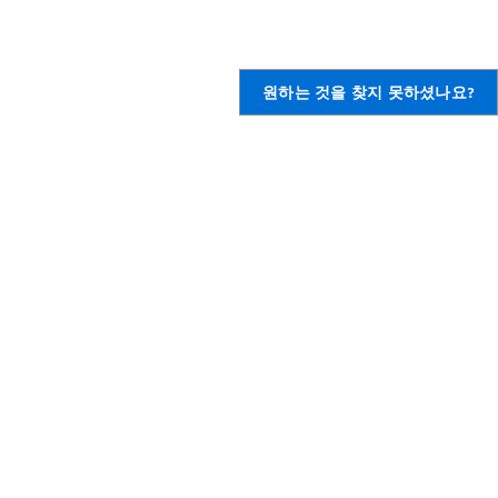
원하는 것을 찾지 못하셨나요?
,
AWS 계정 생성
의하기
,
정보
제출
Amazon은 소수자/여성/장애인/
재향 군인/성 정체성/성적 지향/연
령 등에 관계없이 직원에게 동등한
ort 개요
기회를 제공하는 기업입니다.