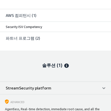
AWS 컴피턴시
(1)
Security ISV Competency
파트너 프로그램
(2)
솔루션 (1)
StreamSecurity platform
ADVANCED
Agentless, Real-time detection, immediate root cause, and all the