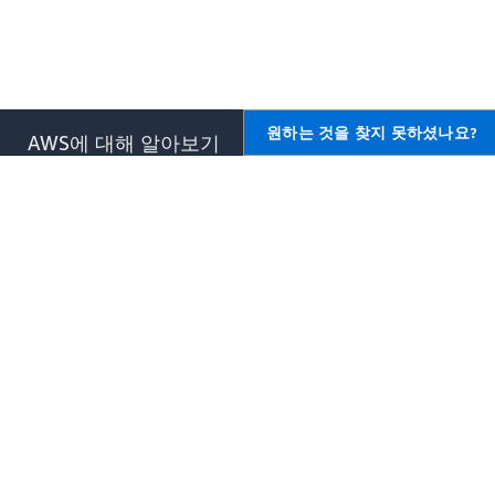
원하는 것을 찾지 못하셨나요?
AWS에 대해 알아보기
AWS용 리소스
AWS란 무엇입니까?
시작하기
클라우드 컴퓨팅이란 무엇입니
교육 및 자격증
까?
AWS 솔루션 포트폴리오
DevOps란 무엇입니까?
아키텍처 센터
컨테이너란 무엇입니까?
제품 및 기술 FAQ
데이터 레이크란 무엇입니까?
애널리스트 보고서
AWS 클라우드 보안
AWS 파트너 네트워크
새로운 소식
블로그
보도 자료
,