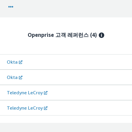
Openprise
고객 레퍼런스
(4)
Okta
Okta
Teledyne LeCroy
Teledyne LeCroy