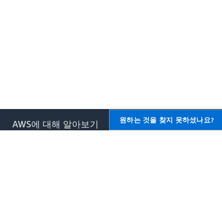
원하는 것을 찾지 못하셨나요?
AWS에 대해 알아보기
AWS용 리소스
AWS란 무엇입니까?
시작하기
클라우드 컴퓨팅이란 무엇입니
교육 및 자격증
까?
AWS 솔루션 포트폴리오
DevOps란 무엇입니까?
아키텍처 센터
컨테이너란 무엇입니까?
제품 및 기술 FAQ
데이터 레이크란 무엇입니까?
애널리스트 보고서
AWS 클라우드 보안
AWS 파트너 네트워크