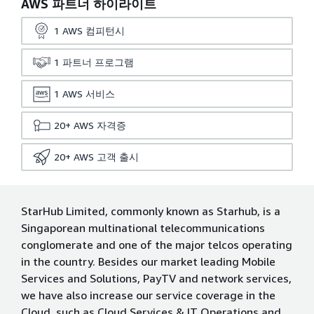
AWS 파트너 하이라이트
1
AWS 컴피턴시
1
파트너 프로그램
1
AWS 서비스
20+
AWS 자격증
20+
AWS 고객 출시
StarHub Limited, commonly known as Starhub, is a
Singaporean multinational telecommunications
conglomerate and one of the major telcos operating
in the country. Besides our market leading Mobile
Services and Solutions, PayTV and network services,
we have also increase our service coverage in the
Cloud, such as Cloud Services & IT Operations and