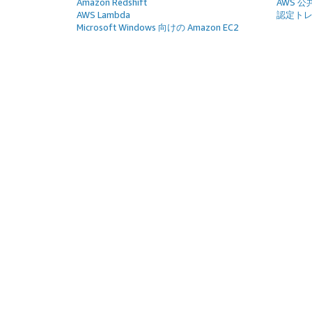
Amazon Redshift
AWS 
AWS Lambda
認定ト
Microsoft Windows 向けの Amazon EC2