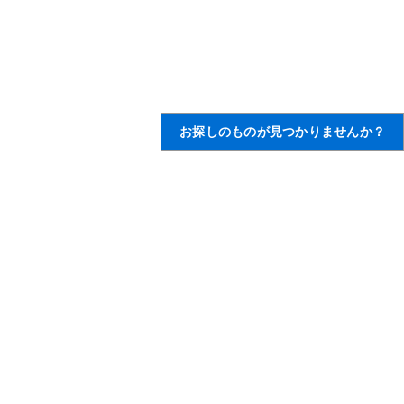
お探しのものが見つかりませんか？
AWS の詳細
AWS とは
クラウドコンピューティング
とは
DevOps とは
コンテナとは
データレイクとは
AWS クラウドのセキュリティ
最新情報
ブログ