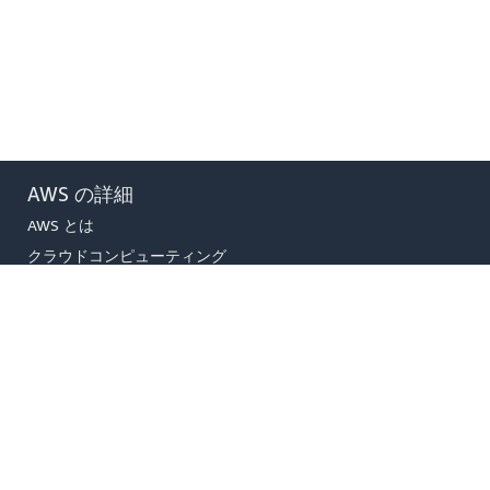
AWS の詳細
AWS とは
クラウドコンピューティング
とは
DevOps とは
コンテナとは
データレイクとは
AWS クラウドのセキュリティ
最新情報
ブログ
プレスリリース