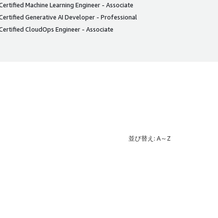
ertified Machine Learning Engineer - Associate
ertified Generative AI Developer - Professional
ertified CloudOps Engineer - Associate
並び替え: A～Z