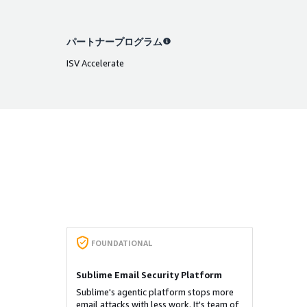
パートナープログラム
ISV Accelerate
FOUNDATIONAL
Sublime Email Security Platform
Sublime's agentic platform stops more
email attacks with less work. It's team of