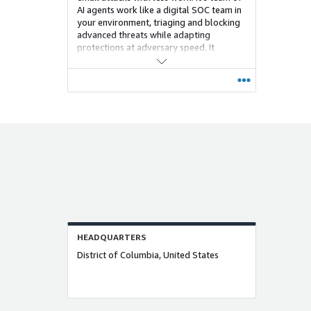
AI agents work like a digital SOC team in
your environment, triaging and blocking
advanced threats while adapting
protections at adversary speed. It
provides full transparency and
automation by default, with control on
demand for advanced teams, eliminating
vendor bottlenecks or one-size-fits-all
limits.
HEADQUARTERS
District of Columbia, United States