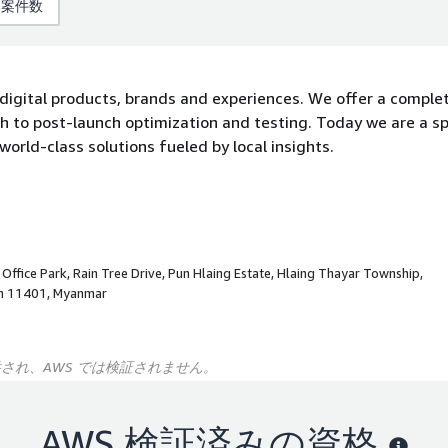
み案件数
 digital products, brands and experiences. We offer a comple
h to post-launch optimization and testing. Today we are a sp
rld-class solutions fueled by local insights.
Office Park, Rain Tree Drive, Pun Hlaing Estate, Hlaing Thayar Township,
n 11401, Myanmar
供され、AWS では検証されません。
AWS 検証済みの資格