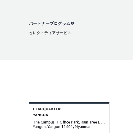
パートナープログラム
セレクトティアサービス
HEADQUARTERS
YANGON
The Campus, 1 Office Park, Rain Tree Drive, Pun Hlaing Estate, Hlaing Thayar Township,
Yangon, Yangon 11401, Myanmar