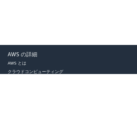
AWS の詳細
AWS とは
クラウドコンピューティング
とは
DevOps とは
コンテナとは
データレイクとは
AWS クラウドのセキュリティ
最新情報
ブログ
プレスリリース