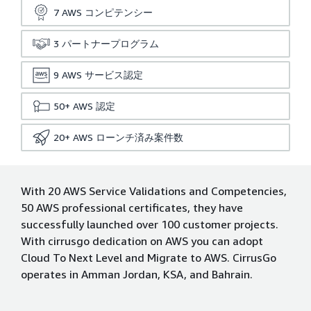
7
AWS コンピテンシー
3
パートナープログラム
9
AWS サービス認定
50+
AWS 認定
20+
AWS ローンチ済み案件数
With 20 AWS Service Validations and Competencies,
50 AWS professional certificates, they have
successfully launched over 100 customer projects.
With cirrusgo dedication on AWS you can adopt
Cloud To Next Level and Migrate to AWS. CirrusGo
operates in Amman Jordan, KSA, and Bahrain.