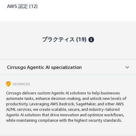
AWS 認定
(12)
プラクティス (19)
Cirrusgo Agentic AI specialization
ADVANCED
Cirrusgo delivers custom Agentic AI solutions to help businesses
automate tasks, enhance decision-making, and unlock new levels of
productivity. Leveraging AWS Bedrock, SageMaker, and other AWS
AI/ML services, we create scalable, secure, and industry-tailored
Agentic AI solutions that drive innovation and optimize workflows,
while maintaining compliance with the highest security standards.