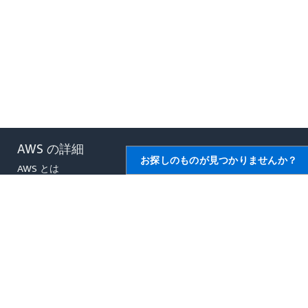
AWS の詳細
お探しのものが見つかりませんか？
AWS とは
クラウドコンピューティング
とは
DevOps とは
コンテナとは
データレイクとは
AWS クラウドのセキュリティ
最新情報