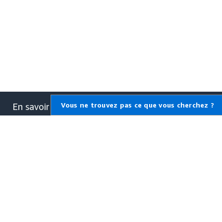
Vous ne trouvez pas ce que vous cherchez ?
En savoir plus sur AWS
Qu'est-ce qu'AWS ?
Qu'est-ce que le Cloud
Computing ?
Qu'est-ce que DevOps ?
Qu'est-ce qu'un conteneur ?
Qu'est-ce qu'un lac de
données ?
Sécurité du cloud AWS
Quoi de neuf