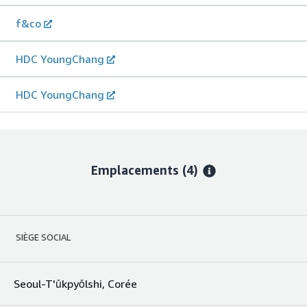
f&co
HDC YoungChang
HDC YoungChang
Emplacements
(4)
SIÈGE SOCIAL
Seoul-T'ǔkpyǒlshi, Corée