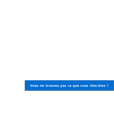
Vous ne trouvez pas ce que vous cherchez ?
En savoir plus sur AWS
Qu'est-ce qu'AWS ?
Qu'est-ce que le Cloud