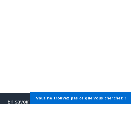
Vous ne trouvez pas ce que vous cherchez ?
En savoir plus sur AWS
Qu'est-ce qu'AWS ?
Qu'est-ce que le Cloud
Computing ?