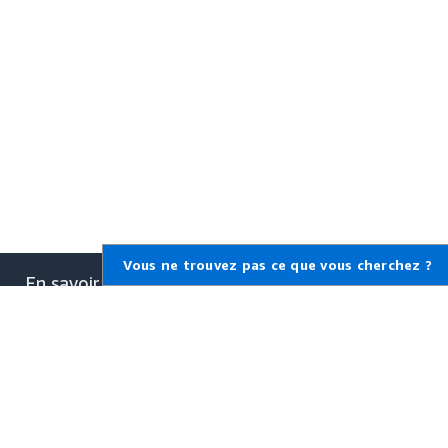
Vous ne trouvez pas ce que vous cherchez ?
En savoir plus sur AWS
Qu'est-ce qu'AWS ?
Qu'est-ce que le Cloud
Computing ?
Qu'est-ce que DevOps ?
Qu'est-ce qu'un conteneur ?
Qu'est-ce qu'un lac de