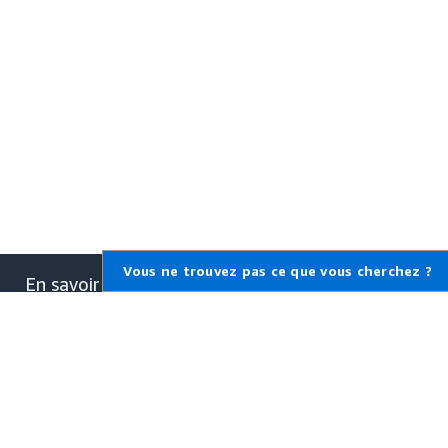
Vous ne trouvez pas ce que vous cherchez ?
En savoir plus sur AWS
Qu'est-ce qu'AWS ?
Qu'est-ce que le Cloud
Computing ?
Qu'est-ce que DevOps ?
Qu'est-ce qu'un conteneur ?
Qu'est-ce qu'un lac de