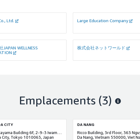
o., Ltd.
Large Education Company
JAPAN WELLNESS
株式会社ネットワールド
ATION
Emplacements
(3)
A CITY
DA NANG
2nd Katayama Building 6F, 2-9-3 Iwamotochō, Chiyoda City, Tokyo 101-003
 City, Tokyo 1010063, Japan
Da Nang, Vietnam 550000, Viet N