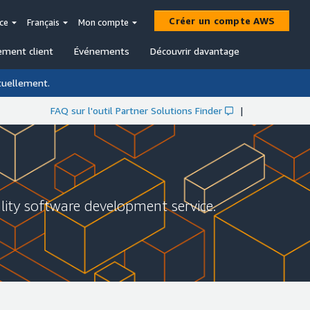
Créer un compte AWS
ce
Français
Mon compte
ement client
Événements
Découvrir davantage
ctuellement.
FAQ sur l'outil Partner Solutions Finder
|
lity software development service.