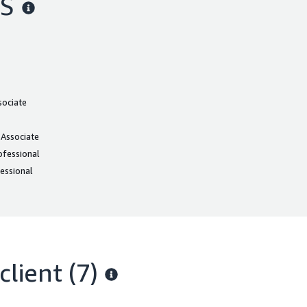
WS
sociate
 Associate
ofessional
essional
client
(7)