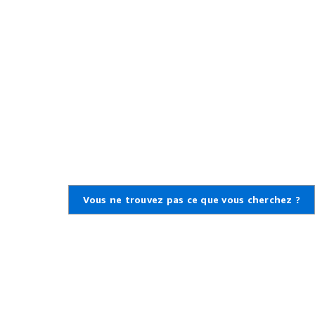
Vous ne trouvez pas ce que vous cherchez ?
,
ctez-nous
ères AWS
ez un ticket de support
e de connaissances