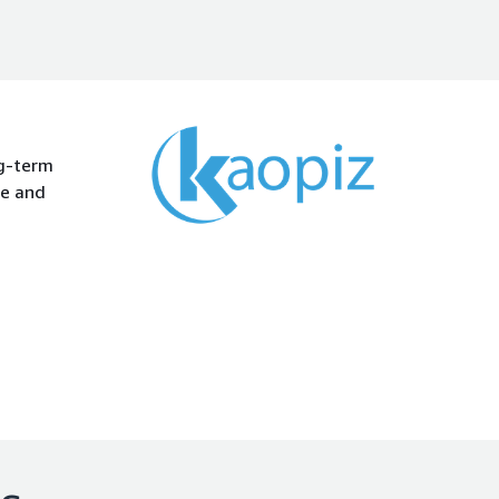
ng-term
re and