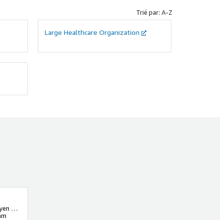
Trié par: A-Z
Large Healthcare Organization
Ricco Building, 3rd Floor, 363 Nguyen Huu Tho Street, Khue Trung, Cam Le District
am