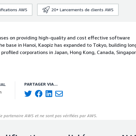
ifications AWS
20+
Lancements de clients AWS
ses on providing high-quality and cost effective software
he base in Hanoi, Kaopiz has expanded to Tokyo, building lo
h profiled corporations in Japan, Hong Kong, Canada, Singapo
PARTAGER VIA...
IAL
n
le partenaire AWS et ne sont pas vérifiées par AWS.