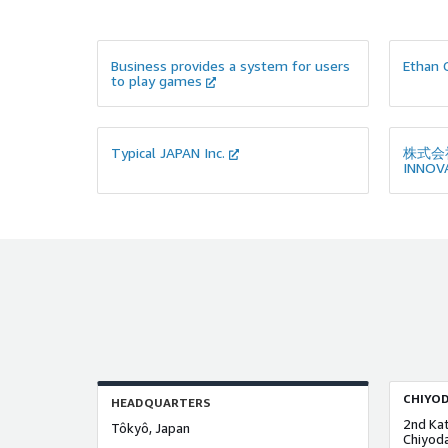
Business provides a system for users
Ethan C
to play games
Typical JAPAN Inc.
株式会社
INNOV
CHIYOD
HEADQUARTERS
Tôkyô, Japan
Chiyoda