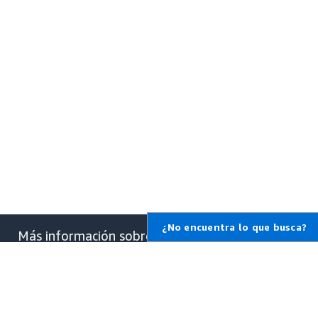
¿No encuentra lo que busca?
Más información sobre
AWS
¿Qué es AWS?
¿Qué es la informática en la
nube?