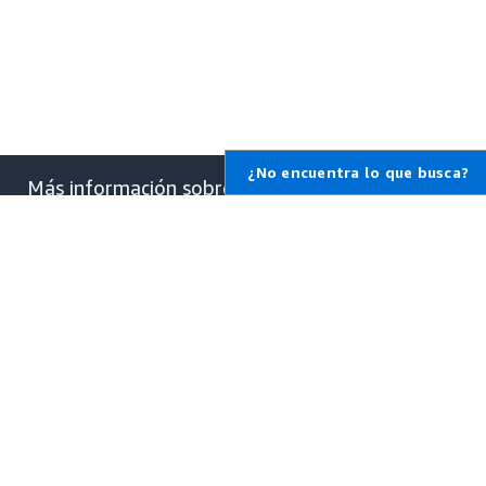
¿No encuentra lo que busca?
Más información sobre
AWS
¿Qué es AWS?
¿Qué es la informática en la
nube?
¿Qué son las DevOps?
¿Qué es un contenedor?
¿Qué es un lago de datos?
Seguridad en la nube de AWS
Novedades
Blogs