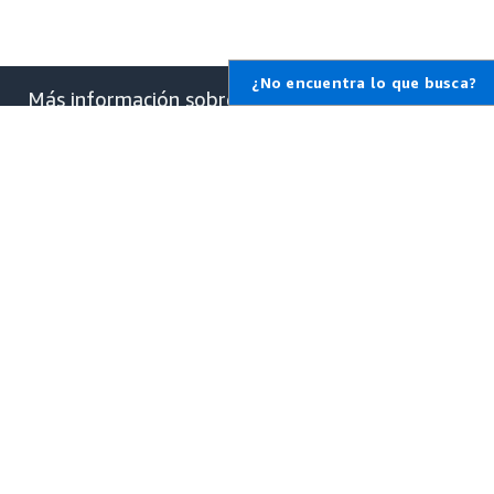
¿No encuentra lo que busca?
Más información sobre
AWS
¿Qué es AWS?
¿Qué es la informática en la
nube?
¿Qué son las DevOps?
¿Qué es un contenedor?
¿Qué es un lago de datos?
Seguridad en la nube de AWS
Novedades
Blogs
Notas de prensa
Recursos para AWS