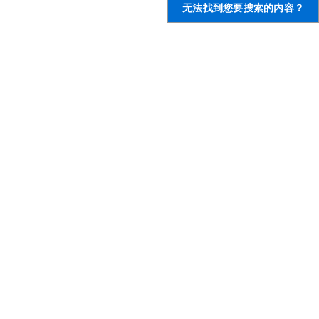
无法找到您要搜索的内容？
了解 AWS
AWS 资源
什么是 AWS？
入门
什么是云计算？
培训和认证
什么是开发运营？
AWS 解决方案库
什么是容器？
架构中心
什么是数据湖？
产品和技术常见问题
AWS 云安全性
分析报告
最新资讯
AWS 合作伙伴网络
博客
新闻稿
,
AWS 上的开发人员
帮助
开发人员中心
联系我们
软件开发工具包与工具
AWS 职位