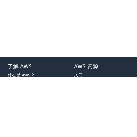
了解 AWS
AWS 资源
什么是 AWS？
入门
什么是云计算？
培训和认证
什么是开发运营？
AWS 解决方案库
什么是容器？
架构中心
什么是数据湖？
产品和技术常见问题
AWS 云安全性
分析报告
最新资讯
AWS 合作伙伴网络
博客