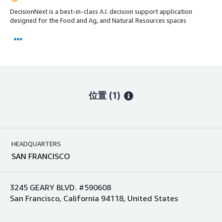
DecisionNext is a best-in-class A.I. decision support application
designed for the Food and Ag, and Natural Resources spaces
位置
(1)
HEADQUARTERS
SAN FRANCISCO
3245 GEARY BLVD. #590608
San Francisco, California 94118, United States