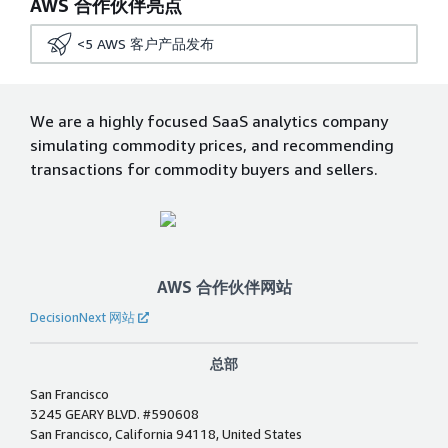
AWS 合作伙伴亮点
<5
AWS 客户产品发布
We are a highly focused SaaS analytics company
simulating commodity prices, and recommending
transactions for commodity buyers and sellers.
AWS 合作伙伴网站
DecisionNext 网站
总部
San Francisco
3245 GEARY BLVD. #590608
San Francisco, California 94118, United States