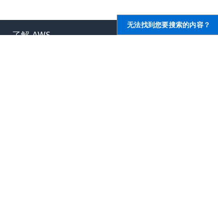
无法找到您要搜索的内容？
了解 AWS
AWS 资源
什么是 AWS？
入门
什么是云计算？
培训和认证
什么是开发运营？
AWS 解决方案库
什么是容器？
架构中心
什么是数据湖？
产品和技术常见问题
AWS 云安全性
分析报告
最新资讯
AWS 合作伙伴网络
博客
新闻稿
,
AWS 上的开发人员
帮助
开发人员中心
联系我们
软件开发工具包与工具
AWS 职位